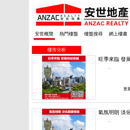
安世概覽
熱門樓盤
樓盤搜尋
網上樓書
樓市分析
旺季來臨 發
...
更新
氣氛明朗 淡
...