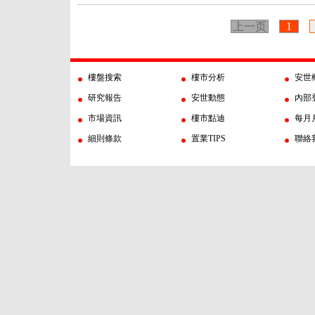
上一页
1
樓盤搜索
樓市分析
安世
研究報告
安世動態
內部
市場資訊
樓市點迪
每月
細則條款
置業TIPS
聯絡