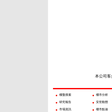
本公司客
樓盤搜索
樓市分析
研究報告
安世動態
市場資訊
樓市點迪