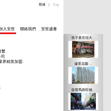
简体
|
Eng
加入安世
聯絡我們
安世盛薈
筷子基宏信大...
連繫
公司
業界精英加盟
:
濠景花園 ...
部
提督馬路旺铺...