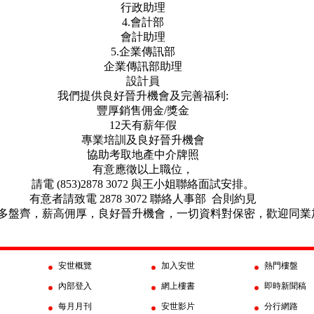
行政助理
4.
會計部
會計助理
5.
企業傳訊部
企業傳訊部助理
設計員
我們提供良好晉升機會及完善福利
:
豐厚銷售佣金
/
獎金
12
天有薪年假
專業培訓及良好晉升機會
協助考取地產中介牌照
有意應徵以上職位，
請電
(853)2878 3072
與王小姐聯絡面試安排。
有意者請致電
2878 3072
聯絡人事部
合則約見
多盤齊，薪高佣厚，良好晉升機會，一切資料對保密，歡迎同業
安世概覽
加入安世
熱門樓盤
內部登入
網上樓書
即時新聞稿
每月月刊
安世影片
分行網路