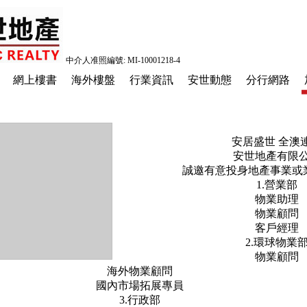
中介人准照編號: MI-10001218-4
網上樓書
海外樓盤
行業資訊
安世動態
分行網路
安居盛世
全澳
安世地產有限
誠邀有意投身地產事業或
1.
營業部
物業助理
物業顧問
客戶經理
2.
環球物業
物業顧問
海外物業顧問
國內市場拓展專員
3.
行政部