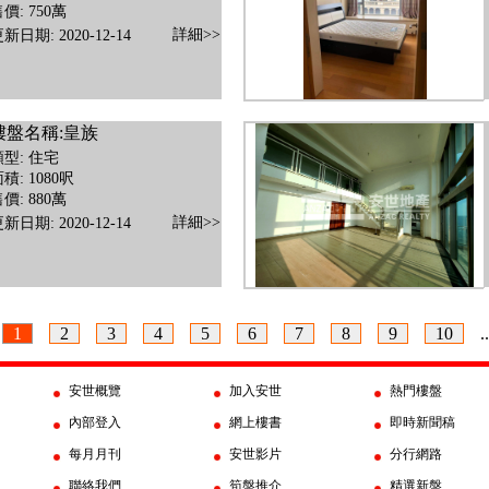
價: 750萬
詳細>>
新日期: 2020-12-14
樓盤名稱:皇族
類型: 住宅
積: 1080呎
價: 880萬
詳細>>
新日期: 2020-12-14
1
2
3
4
5
6
7
8
9
10
..
安世概覽
加入安世
熱門樓盤
內部登入
網上樓書
即時新聞稿
每月月刊
安世影片
分行網路
聯絡我們
筍盤推介
精選新盤