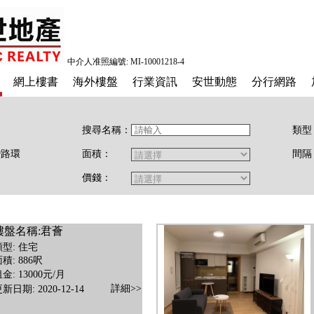
中介人准照編號: MI-10001218-4
網上樓書
海外樓盤
行業資訊
安世動態
分行網路
搜尋名稱：
類型
路環
面積：
間隔
價錢：
樓盤名稱:君薈
類型: 住宅
積: 886呎
金: 13000元/月
詳細>>
新日期: 2020-12-14