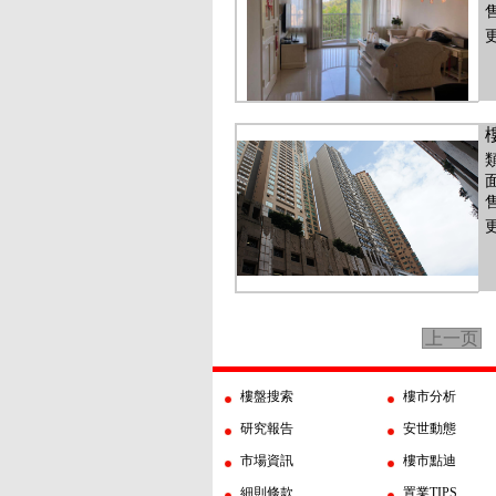
售
更
面
售
更
上一页
樓盤搜索
樓市分析
研究報告
安世動態
市場資訊
樓市點迪
細則條款
置業TIPS