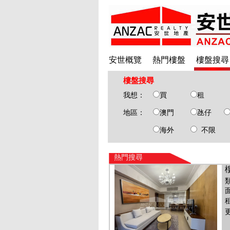
安世概覽
熱門樓盤
樓盤搜尋
樓盤搜尋
我想：
買
租
地區：
澳門
氹仔
海外
不限
熱門搜尋
面
租
更