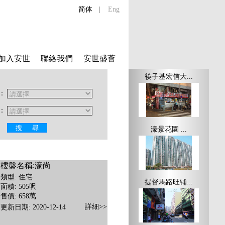
简体
|
Eng
加入安世
聯絡我們
安世盛薈
筷子基宏信大...
：
：
濠景花園 ...
樓盤名稱:濠尚
類型: 住宅
提督馬路旺铺...
面積: 505呎
售價: 658萬
詳細>>
更新日期: 2020-12-14