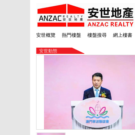
安世概覽
熱門樓盤
樓盤搜尋
網上樓書
安世動態