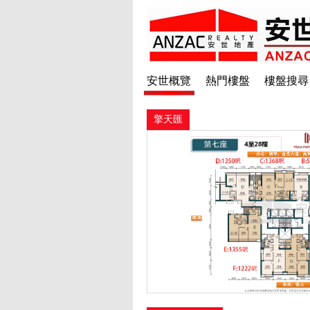
安世概覽
熱門樓盤
樓盤搜尋
擎天匯