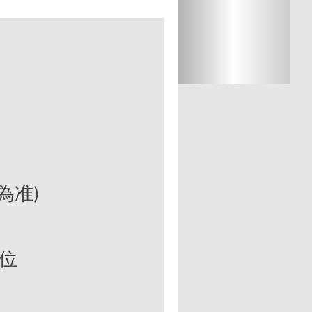
為准
)
位