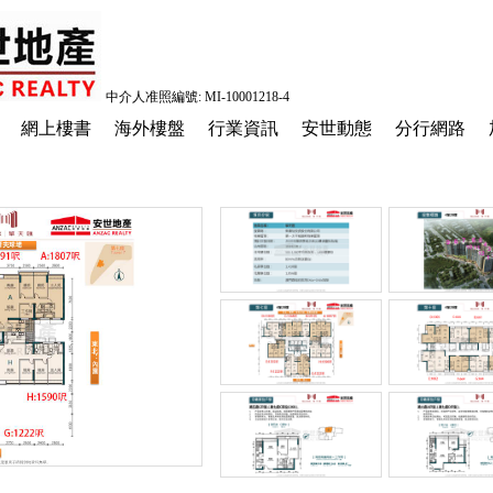
中介人准照編號: MI-10001218-4
網上樓書
海外樓盤
行業資訊
安世動態
分行網路