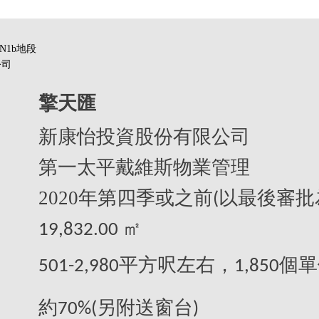
N1b地段
公司
擎天匯
新康怡投資股份有限公司
第一太平戴維斯物業管理
2020
年第四季或之前
以最後審批
(
19,832.00 ㎡
平方呎左右，
個單
501-2,980
1,850
約
另附送窗台
70%(
)