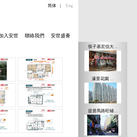
简体
|
Eng
加入安世
聯絡我們
安世盛薈
筷子基宏信大...
濠景花園 ...
提督馬路旺铺...