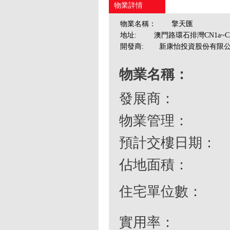
物業詳情
物業名稱：
擎天匯
地址:
澳門路環石排灣CN1a~C
開發商:
新康怡投資股份有限
物業名稱：
發展商：
物業管理：
預計交樓日期：
佔地面積
：
住宅單位數：
實用率
：