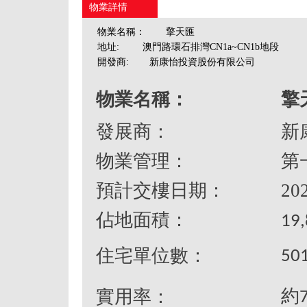
物業詳情
物業名稱：
擎天匯
地址:
澳門路環石排灣CN1a~CN1b地段
開發商:
新康怡投資股份有限公司
物業名稱：
擎
發展商：
新
物業管理：
第
預計交樓日期：
20
佔地面積
：
19
住宅單位數：
501
約
實用率
：