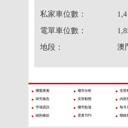
私家車位數：
1,4
電單車位數：
1,8
澳
地段：
樓盤搜索
樓市分析
安世
研究報告
安世動態
內部
市場資訊
樓市點迪
每月
細則條款
置業TIPS
聯絡