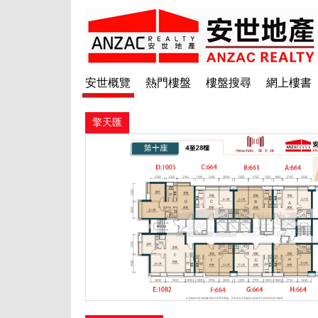
安世概覽
熱門樓盤
樓盤搜尋
網上樓書
擎天匯