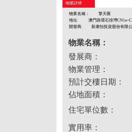
物業詳情
物業名稱：
擎天匯
地址:
澳門路環石排灣CN1a~C
開發商:
新康怡投資股份有限
物業名稱：
發展商：
物業管理：
預計交樓日期：
佔地面積
：
住宅單位數：
實用率
：