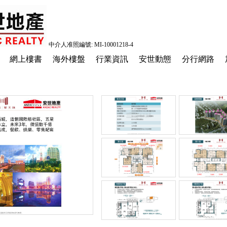
中介人准照編號: MI-10001218-4
網上樓書
海外樓盤
行業資訊
安世動態
分行網路