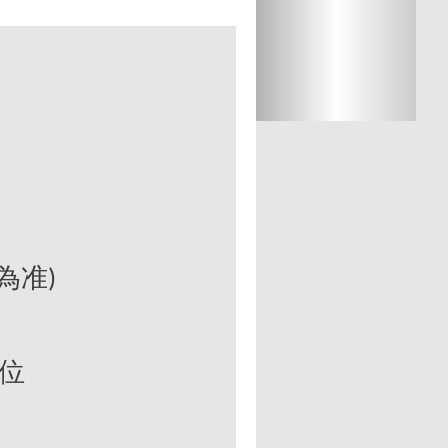
為准
)
位