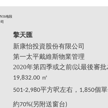
N1b地段
公司
擎天匯
新康怡投資股份有限公司
第一太平戴維斯物業管理
2020
年第四季或之前
以最後審批
(
19,832.00 ㎡
平方呎左右，
個單
501-2,980
1,850
約
另附送窗台
70%(
)