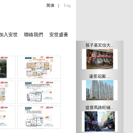
简体
|
Eng
加入安世
聯絡我們
安世盛薈
筷子基宏信大...
濠景花園 ...
提督馬路旺铺...