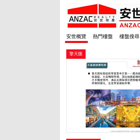
安世概覽
熱門樓盤
樓盤搜尋
擎天匯