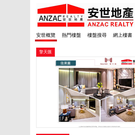
安世概覽
熱門樓盤
樓盤搜尋
網上樓書
擎天匯