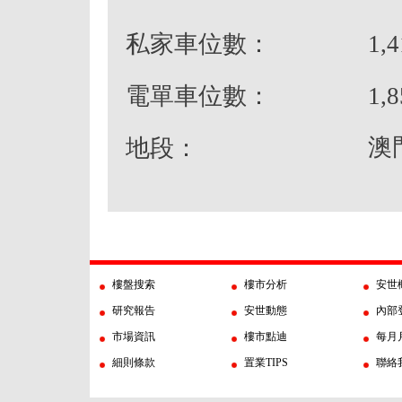
私家車位數：
1,4
電單車位數：
1,8
澳
地段：
樓盤搜索
樓市分析
安世
研究報告
安世動態
內部
市場資訊
樓市點迪
每月
細則條款
置業TIPS
聯絡