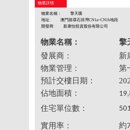
物業詳情
物業名稱：
擎天匯
地址:
澳門路環石排灣CN1a~CN1b地段
開發商:
新康怡投資股份有限公司
物業名稱：
擎
發展商：
新
物業管理：
第
預計交樓日期：
20
佔地面積
：
19
住宅單位數：
501
約
實用率
：